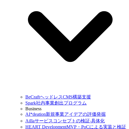
BeCraft
ヘッドレスCMS構築支援
Spark
社内事業創出プログラム
Business
AI*deation
新規事業アイデアの評価発掘
AiIla
サービスコンセプトの検証‧具体化
HEART Development
MVP・PoCによる実装と検証