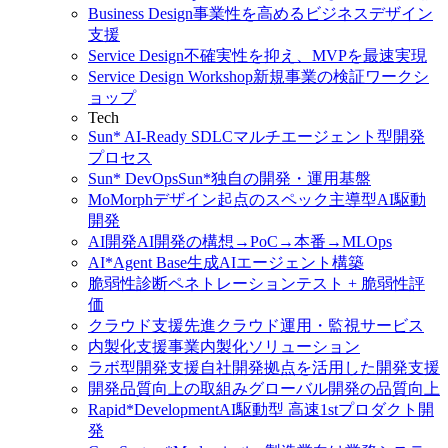
Business Design
事業性を高めるビジネスデザイン
支援
Service Design
不確実性を抑え、MVPを最速実現
Service Design Workshop
新規事業の検証ワークシ
ョップ
Tech
Sun* AI-Ready SDLC
マルチエージェント型開発
プロセス
Sun* DevOps
Sun*独自の開発・運用基盤
MoMorph
デザイン起点のスペック主導型AI駆動
開発
AI開発
AI開発の構想→PoC→本番→MLOps
AI*Agent Base
生成AIエージェント構築
脆弱性診断
ペネトレーションテスト + 脆弱性評
価
クラウド支援
先進クラウド運用・監視サービス
内製化支援
事業内製化ソリューション
ラボ型開発支援
自社開発拠点を活用した開発支援
開発品質向上の取組み
グローバル開発の品質向上
Rapid*Development
AI駆動型 高速1stプロダクト開
発