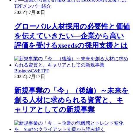
TPF
メンバー紹介
2025年7月30日
グローバル人材採用の必要性と価値
を伝えていきたい―企業から高い
評価を受けるxseedsの採用支援とは
Business
C&E
TPF
2025年7月17日
新規事業の「今」（後編）～未来を
創る人材に求められる資質と、キ
ャリアとしての新規事業