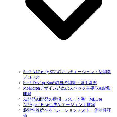
Sun* AI-Ready SDLC
マルチエージェント型開発
プロセス
Sun* DevOps
Sun*独自の開発・運用基盤
MoMorph
デザイン起点のスペック主導型AI駆動
開発
AI開発
AI開発の構想→PoC→本番→MLOps
AI*Agent Base
生成AIエージェント構築
脆弱性診断
ペネトレーションテスト + 脆弱性評
価