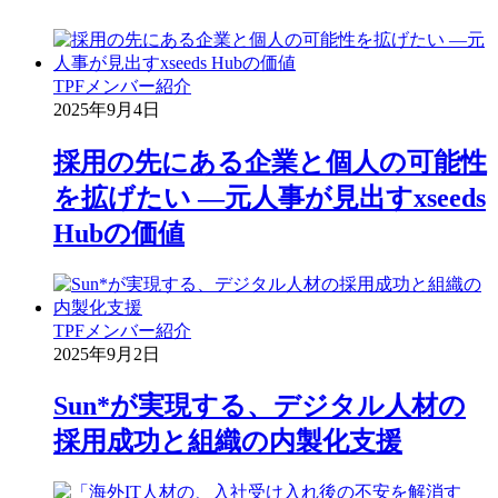
TPF
メンバー紹介
2025年9月4日
採用の先にある企業と個人の可能性
を拡げたい ―元人事が見出すxseeds
Hubの価値
TPF
メンバー紹介
2025年9月2日
Sun*が実現する、デジタル人材の
採用成功と組織の内製化支援