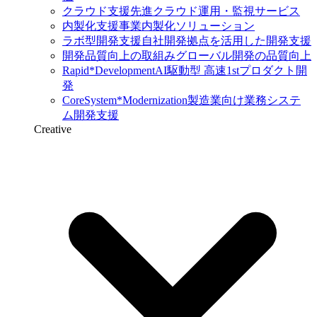
クラウド支援
先進クラウド運用・監視サービス
内製化支援
事業内製化ソリューション
ラボ型開発支援
自社開発拠点を活用した開発支援
開発品質向上の取組み
グローバル開発の品質向上
Rapid*Development
AI駆動型 高速1stプロダクト開
発
CoreSystem*Modernization
製造業向け業務システ
ム開発支援
Creative