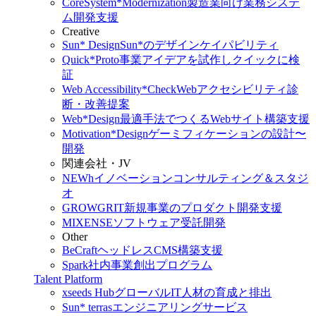
CoreSystem*Modernization
製造業向け業務システ
ム開発支援
Creative
Sun* Design
Sun*のデザインケイパビリティ
Quick*Proto
事業アイデアを試作しクイックに検
証
Web Accessibility*Check
Webアクセシビリティ診
断・改善提案
Web*Design
最適手法でつくるWebサイト構築支援
Motivation*Design
ゲーミフィケーションの設計〜
開発
関連会社・JV
NEWh
イノベーションコンサルティング＆スタジ
オ
GROWGRIT
新規事業のプロダクト開発支援
MIXENSE
ソフトウェア受託開発
Other
BeCraft
ヘッドレスCMS構築支援
Spark
社内事業創出プログラム
Talent Platform
xseeds Hub
グローバルIT人材の育成と排出
Sun* terras
エンジニアリングサービス