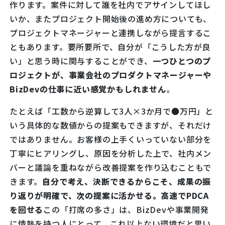
作ります。案件に対して誰を社内でアサインしてほし
いか、またプロジェクト開始後の進め方についても、
プロジェクトマネージャーと連携しながら提言するこ
ともあります。要所要所で、自分が「こうした方が良
い」と思う時に関与することができ、
一つひとつのプ
ロジェクトが、事業会社のプロダクトマネージャーや
BizDevの仕事に近い感覚かもしれません
。
たとえば「工数から逆算して3人×3か月で●万円」と
いう具体的な数値からの提案もできますが、それだけ
ではありません。お客様の上手くいっていない部分を
丁寧にヒアリングし、原因を分析した上で、社内メン
バーと議論を重ねながら改善提案を作り込むこともで
きます。
自分で考え、決断できるからこそ、成果の振
り返りが明確で、次の提案に活かせる。高速でPDCA
を回せる
この「打席の多さ」は、BizDevや事業開発
に情熱を持つ人にとって、これ以上ない環境だと思い