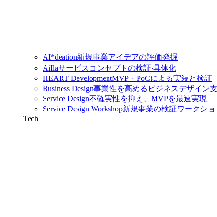
AI*deation
新規事業アイデアの評価発掘
AiIla
サービスコンセプトの検証‧具体化
HEART Development
MVP・PoCによる実装と検証
Business Design
事業性を高めるビジネスデザイン
Service Design
不確実性を抑え、MVPを最速実現
Service Design Workshop
新規事業の検証ワークショ
Tech