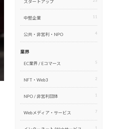
Trys
25
スタートアップ
IP制作に精通したクリエイティブ集
評価
団
11
中堅企業
Global Gear
カジュアルゲームの企画・開発・運
営
4
公共・非営利・NPO
業界
提案
5
EC業界 / Eコマース
2
NFT・Web3
1
NPO / 非営利団体
7
Webメディア・サービス
1