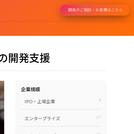
開発のご相談・お見積はこちら
」の開発支援
Talent Platform
xseeds Hub
グローバルIT人材の育成と排出
Sun* terras
企業規模
エンジニアリングサービス
Incubation
8
IPO・上場企業
ALLLY
27
エンタープライズ
プロアーティスト向けファンコミュ
ニティ
駆動開発