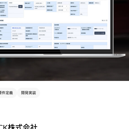
ase
脆弱性診断
ェント構築
ペネトレーションテスト + 脆弱性
ラボ型開発支援
リューション
自社開発拠点を活用した開発支援
lopment
CoreSystem*Modernization
1stプロダクト開発
製造業向け業務システム開発支援
o
Web Accessibility*Check
を試作しクイックに検証
Webアクセシビリティ診断・改善
*Design
ーションの設計〜開発
要件定義
開発実装
MIXENSE
ロダクト開発支援
ソフトウェア受託開発
OCK株式会社
プログラム