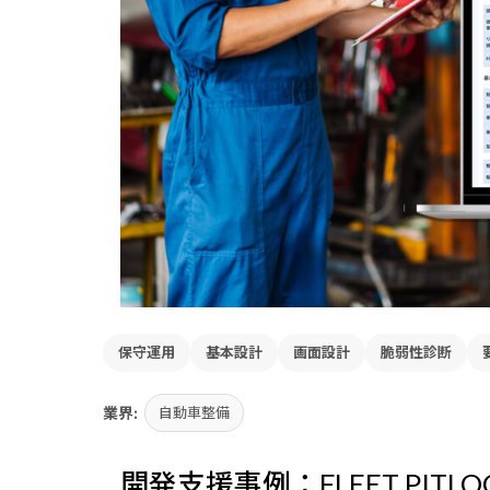
AI開発
AI*Agent B
AI開発の構想→PoC→本番→MLOps
生成AIエージ
クラウド支援
内製化支援
先進クラウド運用・監視サービス
事業内製化ソ
開発品質向上の取組み
Rapid*Deve
グローバル開発の品質向上
AI駆動型 高速
CREATIVE
Sun* Design
Quick*Prot
Sun*のデザインケイパビリティ
事業アイデア
Web*Design
Motivation
最適手法でつくるWebサイト構築支援
ゲーミフィケ
関連会社・JV
保守運用
基本設計
画面設計
脆弱性診断
NEWh
GROWGRIT
イノベーションコンサルティング＆スタジオ
新規事業のプ
業界:
自動車整備
OTHER
BeCraft
Spark
開発支援事例：FLEET PITL
ヘッドレスCMS構築支援
社内事業創出