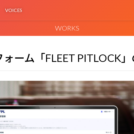
VOICES
WORKS
ーム「FLEET PITLOCK
HEART Development
セプトの検証‧具体化
MVP・PoCによる実装と検証
ign
Service Design Workshop
、MVPを最速実現
新規事業の検証ワークショップ
s
MoMorph
開発・運用基盤
デザイン起点のスペック主導型AI