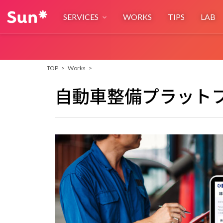
SERVICES
WORKS
TIPS
LAB
Digital Creative Studio
TOP
>
Works
>
事業構想からデザイン・開発・運用までを一気通貫で支援
Creative & Engineering
自動車整備プラットフォ
BUSINESS
AI*deation
AiIla
新規事業アイデアの評価発掘
サービスコン
Business Design
Service Des
事業性を高めるビジネスデザイン支援
不確実性を抑え
TECH
Sun* AI-Ready SDLC
Sun* DevOp
マルチエージェント型開発プロセス
Sun*独自の