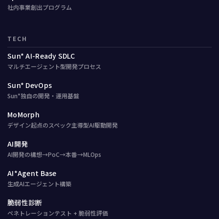
社内事業創出プログラム
TECH
Sun* AI-Ready SDLC
マルチエージェント型開発プロセス
Sun* DevOps
Sun*独自の開発・運用基盤
MoMorph
デザイン起点のスペック主導型AI駆動開発
AI開発
AI開発の構想→PoC→本番→MLOps
AI*Agent Base
生成AIエージェント構築
脆弱性診断
ペネトレーションテスト + 脆弱性評価