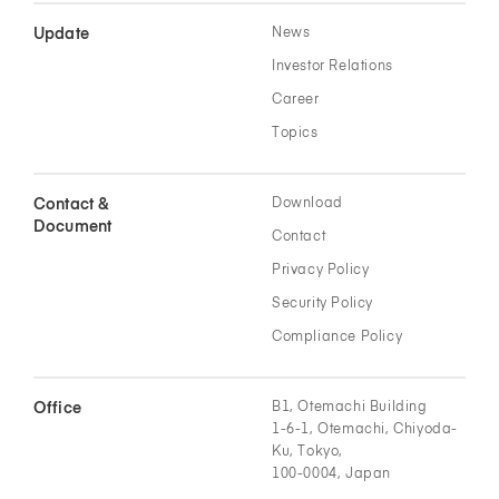
Update
News
Investor Relations
Career
Topics
Contact &
Download
Document
Contact
Privacy Policy
Security Policy
Compliance Policy
Office
B1, Otemachi Building
1-6-1, Otemachi, Chiyoda-
Ku, Tokyo,
100-0004, Japan