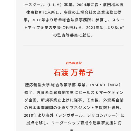
ースクール（L.L.M）卒業。2004年に森・濱田松本法
律事務所に入所し、多数の上場会社の企業法務に従
事。2016年より新幸総合法律事務所に参画し、スター
トアップ企業の支援にも携わる。2021年3月よりSun*
の監査等委員に就任。
社外取締役
石渡 万希子
慶応義塾大学 総合政策学部 卒業、INSEAD（MBA）
修了。外資系金融機関で主にセールス＆マーケティン
グ企画、新規事業立上げに従事、その後、外資系企業
の日本事業展開の企画やマネジメントを複数社経験。
2018年より海外（シンガポール、シリコンバレー）に
拠点を移し、リーダーシップ育成や起業家支援に従
事。