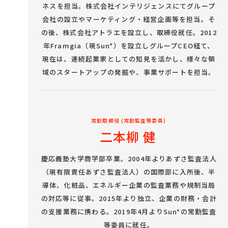
ネスを担当。株式会社インテリジェンスにてグループ
会社の設立やマーケティング・経営企画等を担当。そ
の後、株式会社アトラエを設立し、取締役就任。2012
年Framgia（現Sun*）を設立しグループCEO経て、
現在は、連続起業家としての知見を活かし、様々な領
域のスタートアップの発掘や、事業サポートを担当。
常勤取締役 (常勤監査等委員)
二本柳 健
慶応義塾大学商学部卒業。2004年よりあずさ監査法人
（現有限責任あずさ監査法人）の国際部に入所後、半
導体、化粧品、エネルギー企業の監査業務や規制当局
の対応等に従事。2015年より独立、企業の財務・会計
の支援業務に携わる。2019年4月よりSun*の常勤監査
等委員に就任。