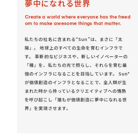
夢中になれる世界
Talent Platform
採用情報
IR（English）
DX 事業共創
Career
経営方針
人材・チーム
Create a world where everyone has the freed
企業理念
om to make awesome things that matter.
IRライブラリ
コミュニティ
サービス
コーポレート・ガバナンス
株式情報
私たちの社名に含まれる“Sun”は、まさに「太
福利厚生
環境
業績ハイライト
陽」。 地球上のすべての生命を育むインフラで
データで見るSun*
IRスケジュール
す。 革新的なビジネスや、新しいイノベーターの
中途採用Entry
IRニュース
「種」を、私たちの光で照らし、それらを育む最
新卒採用Entry
IRお問い合わせ
強のインフラになることを目指しています。 Sun*
が価値創造のインフラとなることで、全人類が生
まれた時から持っているクリエイティブへの情熱
を呼び起こし「誰もが価値創造に夢中になれる世
界」を実現させます。