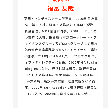
執行役員CFO
福冨 友哉
英国・マンチェスター大学卒業。2005年 住友電
気⼯業に⼊社。経理・財務部にて経理・税務、
資⾦管理、M&A業務に従事。2008年 JPモルガ
ン証券に⼊社。投資銀⾏本部コーポレート・フ
ァイナンスグループ及びM&Aグループにて国内
外の資⾦調達業務及びM&Aアドバイザリー業務
に従事。2018年にはM&Aグループのエグゼクテ
ィブ・ディレクターに就任。2020年 GA techn
ologiesに⼊社。経営戦略本部⻑、執⾏役員CF
Oとして財務戦略、資金調達、IR、投資戦略、
事業戦略、新規事業立案・推進業務などに従
事。2022年 Sun Asteriskに経営管理本部長と
して入社。2024年に執行役員CFOに就任。