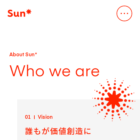
Company
会社概要
会社概要
Service
About Sun*
事業内容
Vision
Who we are
デジタル・クリエイティブスタジオ
Our Works
Mission
事例・実績
Creative & Engineering
Business
News
デザインxスペック主導のAI駆動開発
Company Profile
ニュース
Dev*Ops
Leadership Team
Sustainability
クラウド支援サービス
Access
持続可能性
AI*deation
CEO Message
01
Vision
Sustainability
IR
脆弱性診断サービス
誰もが価値創造に
IR情報
メッセージ
ALLLY
IR
Career
取り組みの方針