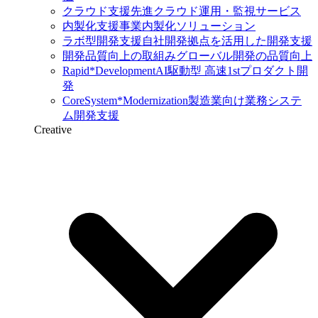
クラウド支援
先進クラウド運用・監視サービス
内製化支援
事業内製化ソリューション
ラボ型開発支援
自社開発拠点を活用した開発支援
開発品質向上の取組み
グローバル開発の品質向上
Rapid*Development
AI駆動型 高速1stプロダクト開
発
CoreSystem*Modernization
製造業向け業務システ
ム開発支援
Creative