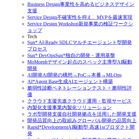
Business Design
事業性を高めるビジネスデザイン
支援
Service Design
不確実性を抑え、MVPを最速実現
Service Design Workshop
新規事業の検証ワークシ
ョップ
Tech
Sun* AI-Ready SDLC
マルチエージェント型開発
プロセス
Sun* DevOps
Sun*独自の開発・運用基盤
MoMorph
デザイン起点のスペック主導型AI駆動
開発
AI開発
AI開発の構想→PoC→本番→MLOps
AI*Agent Base
生成AIエージェント構築
脆弱性診断
ペネトレーションテスト + 脆弱性評
価
クラウド支援
先進クラウド運用・監視サービス
内製化支援
事業内製化ソリューション
ラボ型開発支援
自社開発拠点を活用した開発支援
開発品質向上の取組み
グローバル開発の品質向上
Rapid*Development
AI駆動型 高速1stプロダクト開
発