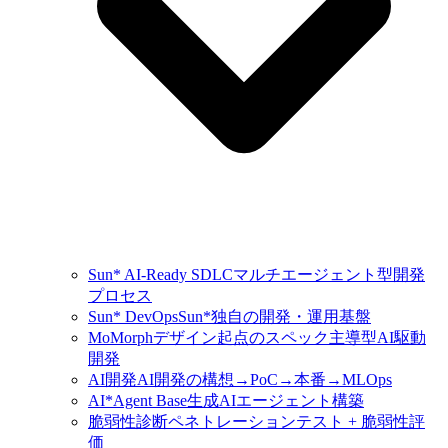
Sun* AI-Ready SDLC
マルチエージェント型開発
プロセス
Sun* DevOps
Sun*独自の開発・運用基盤
MoMorph
デザイン起点のスペック主導型AI駆動
開発
AI開発
AI開発の構想→PoC→本番→MLOps
AI*Agent Base
生成AIエージェント構築
脆弱性診断
ペネトレーションテスト + 脆弱性評
価