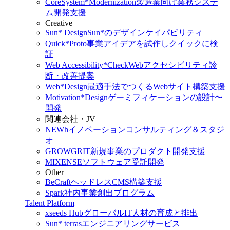
CoreSystem*Modernization
製造業向け業務システ
ム開発支援
Creative
Sun* Design
Sun*のデザインケイパビリティ
Quick*Proto
事業アイデアを試作しクイックに検
証
Web Accessibility*Check
Webアクセシビリティ診
断・改善提案
Web*Design
最適手法でつくるWebサイト構築支援
Motivation*Design
ゲーミフィケーションの設計〜
開発
関連会社・JV
NEWh
イノベーションコンサルティング＆スタジ
オ
GROWGRIT
新規事業のプロダクト開発支援
MIXENSE
ソフトウェア受託開発
Other
BeCraft
ヘッドレスCMS構築支援
Spark
社内事業創出プログラム
Talent Platform
xseeds Hub
グローバルIT人材の育成と排出
Sun* terras
エンジニアリングサービス