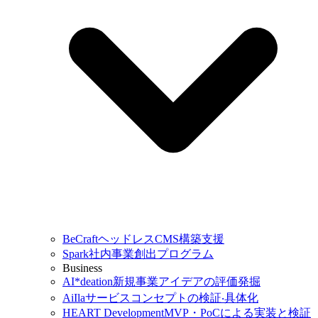
BeCraft
ヘッドレスCMS構築支援
Spark
社内事業創出プログラム
Business
AI*deation
新規事業アイデアの評価発掘
AiIla
サービスコンセプトの検証‧具体化
HEART Development
MVP・PoCによる実装と検証