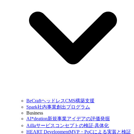
BeCraft
ヘッドレスCMS構築支援
Spark
社内事業創出プログラム
Business
AI*deation
新規事業アイデアの評価発掘
AiIla
サービスコンセプトの検証‧具体化
HEART Development
MVP・PoCによる実装と検証