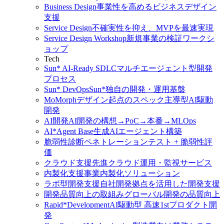
Business Design
事業性を高めるビジネスデザイン
支援
Service Design
不確実性を抑え、MVPを最速実現
Service Design Workshop
新規事業の検証ワークシ
ョップ
Tech
Sun* AI-Ready SDLC
マルチエージェント型開発
プロセス
Sun* DevOps
Sun*独自の開発・運用基盤
MoMorph
デザイン起点のスペック主導型AI駆動
開発
AI開発
AI開発の構想→PoC→本番→MLOps
AI*Agent Base
生成AIエージェント構築
脆弱性診断
ペネトレーションテスト + 脆弱性評
価
クラウド支援
先進クラウド運用・監視サービス
内製化支援
事業内製化ソリューション
ラボ型開発支援
自社開発拠点を活用した開発支援
開発品質向上の取組み
グローバル開発の品質向上
Rapid*Development
AI駆動型 高速1stプロダクト開
発