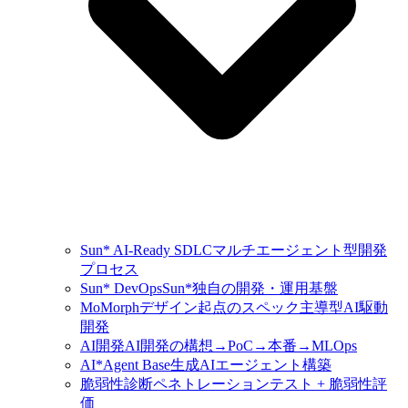
Sun* AI-Ready SDLC
マルチエージェント型開発
プロセス
Sun* DevOps
Sun*独自の開発・運用基盤
MoMorph
デザイン起点のスペック主導型AI駆動
開発
AI開発
AI開発の構想→PoC→本番→MLOps
AI*Agent Base
生成AIエージェント構築
脆弱性診断
ペネトレーションテスト + 脆弱性評
価