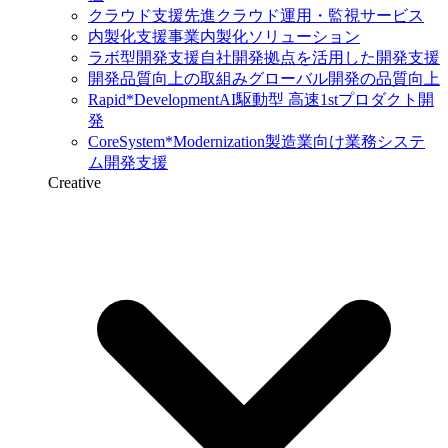
クラウド支援
先進クラウド運用・監視サービス
内製化支援
事業内製化ソリューション
ラボ型開発支援
自社開発拠点を活用した開発支援
開発品質向上の取組み
グローバル開発の品質向上
Rapid*Development
AI駆動型 高速1stプロダクト開
発
CoreSystem*Modernization
製造業向け業務システ
ム開発支援
Creative