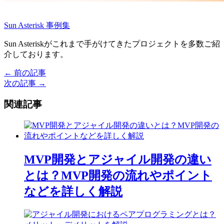
Sun Asterisk 事例集
Sun Asteriskがこれまで手がけてきたプロジェクトを多数ご紹
介しております。
← 前の記事
投
次の記事 →
稿
関連記事
ナ
ビ
ゲ
ー
MVP開発とアジャイル開発の違い
シ
とは？MVP開発の流れやポイント
ョ
などを詳しく解説
ン