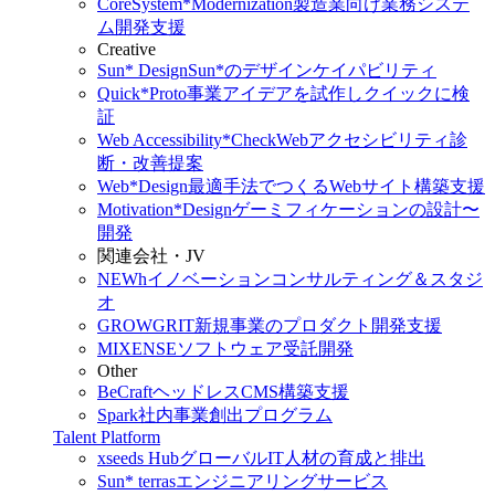
CoreSystem*Modernization
製造業向け業務システ
ム開発支援
Creative
Sun* Design
Sun*のデザインケイパビリティ
Quick*Proto
事業アイデアを試作しクイックに検
証
Web Accessibility*Check
Webアクセシビリティ診
断・改善提案
Web*Design
最適手法でつくるWebサイト構築支援
Motivation*Design
ゲーミフィケーションの設計〜
開発
関連会社・JV
NEWh
イノベーションコンサルティング＆スタジ
オ
GROWGRIT
新規事業のプロダクト開発支援
MIXENSE
ソフトウェア受託開発
Other
BeCraft
ヘッドレスCMS構築支援
Spark
社内事業創出プログラム
Talent Platform
xseeds Hub
グローバルIT人材の育成と排出
Sun* terras
エンジニアリングサービス