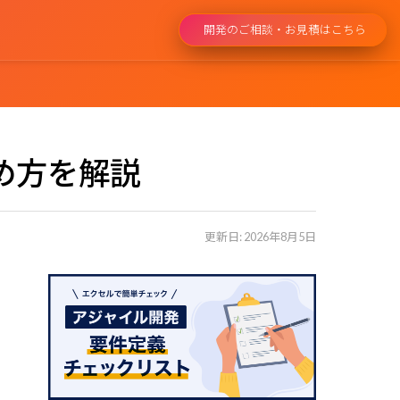
開発のご相談・お見積はこちら
め方を解説
Talent Platform
xseeds Hub
グローバルIT人材の育成と排出
更新日: 2026年8月5日
Sun* terras
エンジニアリングサービス
Incubation
ALLLY
プロアーティスト向けファンコミュ
ニティ
駆動開発