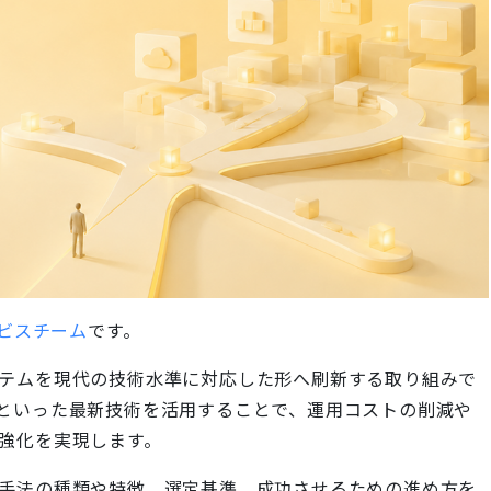
ase
脆弱性診断
ェント構築
ペネトレーションテスト + 脆弱性
ラボ型開発支援
リューション
自社開発拠点を活用した開発支援
lopment
CoreSystem*Modernization
1stプロダクト開発
製造業向け業務システム開発支援
o
Web Accessibility*Check
を試作しクイックに検証
Webアクセシビリティ診断・改善
*Design
ーションの設計〜開発
ビスチーム
です。
MIXENSE
テムを現代の技術水準に対応した形へ刷新する取り組みで
ロダクト開発支援
ソフトウェア受託開発
といった最新技術を活用することで、運用コストの削減や
強化を実現します。
手法の種類や特徴、選定基準、成功させるための進め方を
プログラム