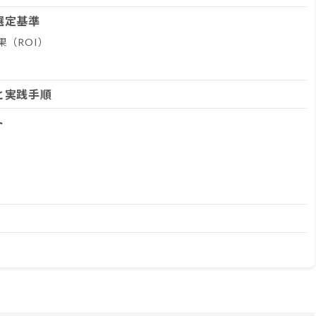
選定基準
（ROI）
と実践手順
ト