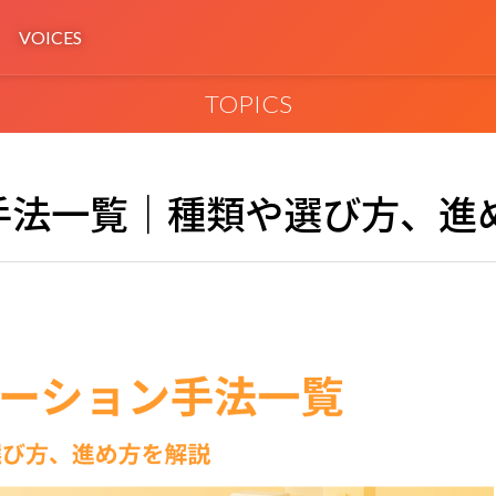
VOICES
TOPICS
手法一覧｜種類や選び方、進
HEART Development
セプトの検証‧具体化
MVP・PoCによる実装と検証
ign
Service Design Workshop
、MVPを最速実現
新規事業の検証ワークショップ
s
MoMorph
開発・運用基盤
デザイン起点のスペック主導型AI