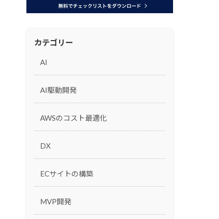
Trys
IP制作に精通したクリエイティブ集
評価
団
Global Gear
カテゴリー
カジュアルゲームの企画・開発・運
営
AI
AI駆動開発
提案
AWSのコスト最適化
DX
ECサイトの構築
MVP開発