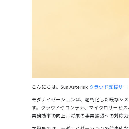
AI開発
AI*Agent B
AI開発の構想→PoC→本番→MLOps
生成AIエージ
クラウド支援
内製化支援
先進クラウド運用・監視サービス
事業内製化ソ
開発品質向上の取組み
Rapid*Deve
グローバル開発の品質向上
AI駆動型 高速
CREATIVE
Sun* Design
Quick*Prot
Sun*のデザインケイパビリティ
事業アイデア
Web*Design
Motivation
最適手法でつくるWebサイト構築支援
ゲーミフィケ
関連会社・JV
こんにちは。Sun Asterisk
クラウド支援サー
NEWh
GROWGRIT
モダナイゼーションは、老朽化した既存シス
イノベーションコンサルティング＆スタジオ
新規事業のプ
す。クラウドやコンテナ、マイクロサービス
OTHER
業務効率の向上、将来の事業拡張への対応力
BeCraft
Spark
本記事では、モダナイゼーションの代表的な
ヘッドレスCMS構築支援
社内事業創出