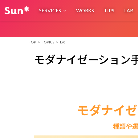
SERVICES
WORKS
TIPS
LAB
Digital Creative Studio
TOP
>
TOPICS
>
DX
事業構想からデザイン・開発・運用までを一気通貫で支援
Creative & Engineering
モダナイゼーション
BUSINESS
AI*deation
AiIla
新規事業アイデアの評価発掘
サービスコン
Business Design
Service Des
事業性を高めるビジネスデザイン支援
不確実性を抑え
TECH
Sun* AI-Ready SDLC
Sun* DevOp
マルチエージェント型開発プロセス
Sun*独自の