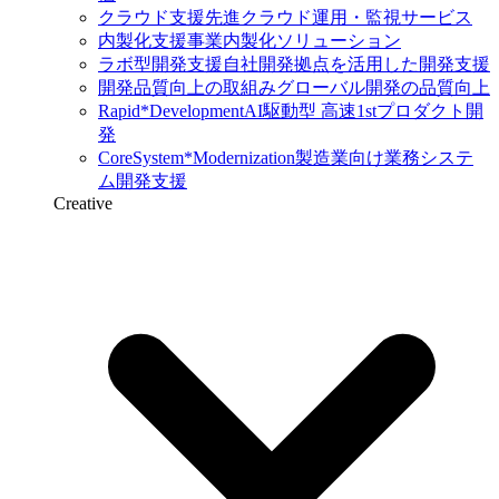
クラウド支援
先進クラウド運用・監視サービス
内製化支援
事業内製化ソリューション
ラボ型開発支援
自社開発拠点を活用した開発支援
開発品質向上の取組み
グローバル開発の品質向上
Rapid*Development
AI駆動型 高速1stプロダクト開
発
CoreSystem*Modernization
製造業向け業務システ
ム開発支援
Creative