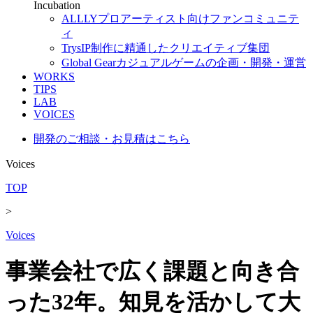
Incubation
ALLLY
プロアーティスト向けファンコミュニテ
ィ
Trys
IP制作に精通したクリエイティブ集団
Global Gear
カジュアルゲームの企画・開発・運営
WORKS
TIPS
LAB
VOICES
開発のご相談・お見積はこちら
Voices
TOP
>
Voices
事業会社で広く課題と向き合
った32年。知見を活かして大