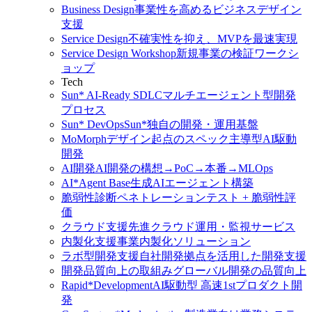
Business Design
事業性を高めるビジネスデザイン
支援
Service Design
不確実性を抑え、MVPを最速実現
Service Design Workshop
新規事業の検証ワークシ
ョップ
Tech
Sun* AI-Ready SDLC
マルチエージェント型開発
プロセス
Sun* DevOps
Sun*独自の開発・運用基盤
MoMorph
デザイン起点のスペック主導型AI駆動
開発
AI開発
AI開発の構想→PoC→本番→MLOps
AI*Agent Base
生成AIエージェント構築
脆弱性診断
ペネトレーションテスト + 脆弱性評
価
クラウド支援
先進クラウド運用・監視サービス
内製化支援
事業内製化ソリューション
ラボ型開発支援
自社開発拠点を活用した開発支援
開発品質向上の取組み
グローバル開発の品質向上
Rapid*Development
AI駆動型 高速1stプロダクト開
発