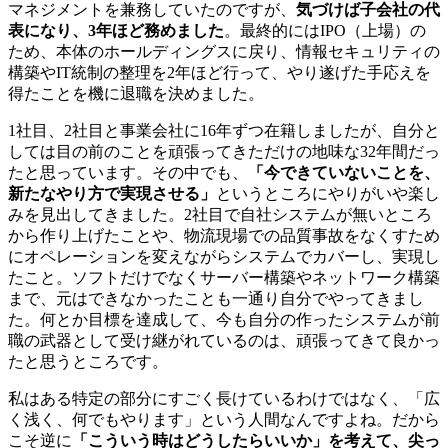
マネジメントを兼務していたのですが、
気づけば子会社の代
表になり、3年ほど務めました
。最終的にはIPO（上場）の
ため、本体のホールディングスに戻り、情報セキュリティの
構築やIT統制の整理を2年ほど行って、やり遂げた手応えを
得たことを機に退職を決めました。
1社目、2社目と事業会社に16年ずつ在籍しましたが、自分と
しては目の前のことを頑張ってきただけの地味な32年間だっ
たと思っています。その中でも、
「今できていないことを、
新たなやり方で実現させる」
というところにやりがいや楽し
みを見出してきました。2社目で自社システムが無いところ
から作り上げたことや、物流現場での品質事故をなくすため
にオペレーションを変えながらシステムでカバーし、実現し
たこと。ソフトだけでなくサーバー構築やネットワーク構築
まで、元はできなかったことも一通り自分でやってきまし
た。何とか目標を達成して、今も自分の作ったシステムが前
職の武器として受け継がれているのは、頑張ってきて良かっ
たと思うところです。
私はある特定の部分にすごく長けているわけではなく、「広
く浅く、何でもやります」という人間なんですよね。だから
こそ逆に
「こういう時はどうしたらいいか」を考えて、尖っ