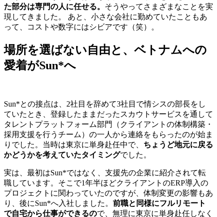
た部分は専門の人に任せる。
そうやってさまざまなことを実
現してきました。 あと、小さな会社に勤めていたこともあ
って、コストや数字にはシビアです（笑）。
場所を選ばない自由と、ベトナムへの
愛着がSun*へ
Sun*との接点は、2社目を辞めて3社目で情シスの部長をし
ていたとき、登録したままだったスカウトサービス
を通して
タレントプラットフォーム部門（クライアントの体制構築・
採用支援を行うチーム）の一人から連絡をもらったのが始ま
りでした。当時は東京に単身赴任中で、
ちょうど地元に戻る
かどうかを考えていたタイミング
でした。
実は、最初はSun*ではなく、支援先の企業に紹介されて転
職しています。そこで1年半ほどクライアントのERP導入の
プロジェクトに関わっていたのですが、体制変更の影響もあ
り、後にSun*へ入社しました。
前職と同様にフルリモート
で自宅から仕事ができるの
で、無理に東京に単身赴任しなく