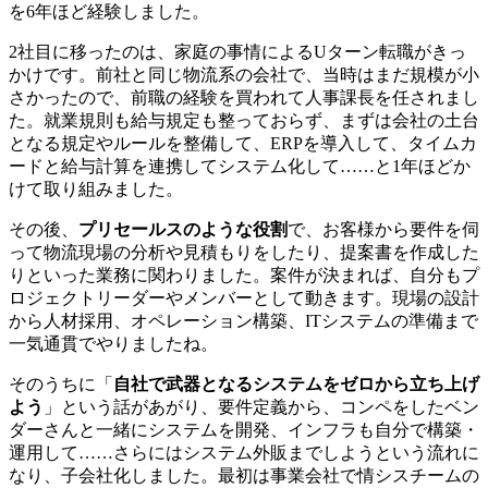
を6年ほど経験しました。
2社目に移ったのは、家庭の事情によるUターン転職がきっ
かけです。前社と同じ物流系の会社で、当時はまだ規模が小
さかったので、前職の経験を買われて人事課長を任されまし
た。就業規則も給与規定も整っておらず、まずは会社の土台
となる規定やルールを整備して、ERPを導入して、タイムカ
ードと給与計算を連携してシステム化して……と1年ほどか
けて取り組みました。
その後、
プリセールスのような役割
で、お客様から要件を伺
って物流現場の分析や見積もりをしたり、提案書を作成した
りといった業務に関わりました。案件が決まれば、自分もプ
ロジェクトリーダーやメンバーとして動きます。現場の設計
から人材採用、オペレーション構築、ITシステムの準備まで
一気通貫でやりましたね。
そのうちに「
自社で武器となるシステムをゼロから立ち上げ
よう
」という話があがり、要件定義から、コンペをしたベン
ダーさんと一緒にシステムを開発、インフラも自分で構築・
運用して……さらにはシステム外販までしようという流れに
なり、子会社化しました。最初は事業会社で情シスチームの