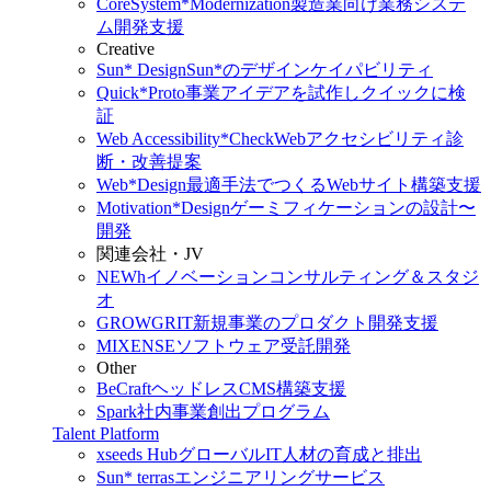
CoreSystem*Modernization
製造業向け業務システ
ム開発支援
Creative
Sun* Design
Sun*のデザインケイパビリティ
Quick*Proto
事業アイデアを試作しクイックに検
証
Web Accessibility*Check
Webアクセシビリティ診
断・改善提案
Web*Design
最適手法でつくるWebサイト構築支援
Motivation*Design
ゲーミフィケーションの設計〜
開発
関連会社・JV
NEWh
イノベーションコンサルティング＆スタジ
オ
GROWGRIT
新規事業のプロダクト開発支援
MIXENSE
ソフトウェア受託開発
Other
BeCraft
ヘッドレスCMS構築支援
Spark
社内事業創出プログラム
Talent Platform
xseeds Hub
グローバルIT人材の育成と排出
Sun* terras
エンジニアリングサービス