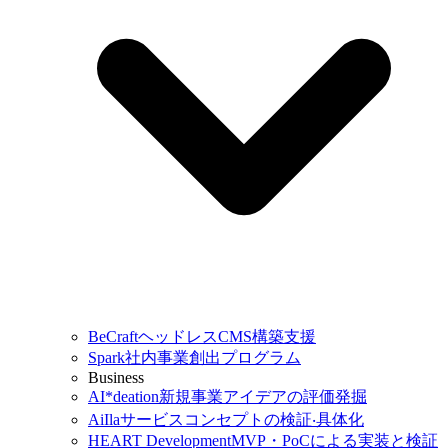
BeCraft
ヘッドレスCMS構築支援
Spark
社内事業創出プログラム
Business
AI*deation
新規事業アイデアの評価発掘
AiIla
サービスコンセプトの検証‧具体化
HEART Development
MVP・PoCによる実装と検証