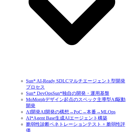
Sun* AI-Ready SDLC
マルチエージェント型開発
プロセス
Sun* DevOps
Sun*独自の開発・運用基盤
MoMorph
デザイン起点のスペック主導型AI駆動
開発
AI開発
AI開発の構想→PoC→本番→MLOps
AI*Agent Base
生成AIエージェント構築
脆弱性診断
ペネトレーションテスト + 脆弱性評
価