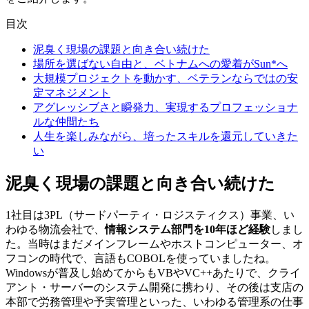
目次
泥臭く現場の課題と向き合い続けた
場所を選ばない自由と、ベトナムへの愛着がSun*へ
大規模プロジェクトを動かす、ベテランならではの安
定マネジメント
アグレッシブさと瞬発力、実現するプロフェッショナ
ルな仲間たち
人生を楽しみながら、培ったスキルを還元していきた
い
泥臭く現場の課題と向き合い続けた
1社目は3PL（サードパーティ・ロジスティクス）事業、い
わゆる物流会社で、
情報システム部門を10年ほど経験
しまし
た。当時はまだメインフレームやホストコンピューター、オ
フコンの時代で、言語もCOBOLを使っていましたね。
Windowsが普及し始めてからもVBやVC++あたりで、クライ
アント・サーバーのシステム開発に携わり、その後は支店の
本部で労務管理や予実管理といった、いわゆる管理系の仕事