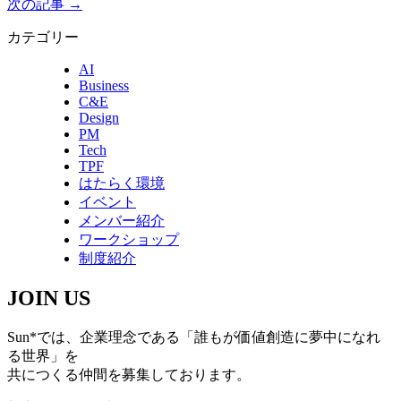
次の記事 →
稿
カテゴリー
ナ
AI
ビ
Business
ゲ
C&E
Design
ー
PM
Tech
シ
TPF
はたらく環境
ョ
イベント
ン
メンバー紹介
ワークショップ
制度紹介
JOIN US
Sun*では、企業理念である「誰もが価値創造に夢中になれ
る世界」を
共につくる仲間を募集しております。