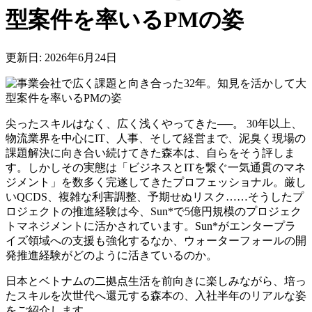
型案件を率いるPMの姿
更新日: 2026年6月24日
尖ったスキルはなく、広く浅くやってきた──。 30年以上、
物流業界を中心にIT、人事、そ
して経営まで、泥臭く現場の
課題解決に向き合い続けてきた森本は、自らをそう評しま
す。しかしその実態は「ビジネスとITを繋ぐ一気通貫のマネ
ジメント」を数多く完遂してきたプロフェッショナル。厳し
いQCDS、複雑な利害調整、予期せぬリスク……そうしたプ
ロジェクトの推進経験は今、Sun*で5億円規模のプロジェク
トマネジメントに活かされています。Sun*がエンタープラ
イズ領域への支援も強化するなか、ウォーターフォールの開
発推進経験がどのように活きているのか。
日本とベトナム
の二拠点生活を前向きに楽しみながら、培っ
たスキルを次世代へ還元する森本の、入社半年のリアルな姿
をご紹介します。