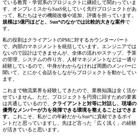
ている教育・学習系のプロジェクトに継続して関わっていま
す。オンプレミスからSaaS化していく先行プロジェクトがあ
って、私たちはその機能改修や追加、評価を担っています。
規模は5億円ほどと、Sun*のなかでは比較的大きな案件
で
す。
私の役割はクライアントのPMに対するカウンターパート
で、内部のマネジメントを統括しています。エンジニアでは
ないので設計はできませんが、全体の流れやステップ、予算
の管理、システムの作り方、人材マネジメントなどは一通り
経験しているので、中身がわからなければ周囲のメンバーに
聞いて、とにかく会話をしながらプロジェクトを動かしてい
ます。
これまで物流業界を経験してきたので、業務知識は全く活か
せていません。ただ、プロジェクトを円滑に回すための要素
は共通しているので、
クライアントと対等に対話し、現場の
優秀なメンバーが力を発揮できる環境を整えることはできま
す
。これこそ、私がこの年齢だからSun*に貢献できるポイ
ントだと思っていますし、先ほど言った「広く浅く」の経験
が活きていると思います。