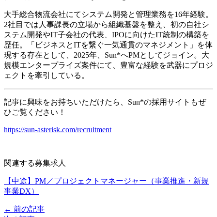
大手総合物流会社にてシステム開発と管理業務を16年経験。
2社目では人事課長の立場から組織基盤を整え、初の自社シ
ステム開発やIT子会社の代表、IPOに向けたIT統制の構築を
歴任。「ビジネスとITを繋ぐ一気通貫のマネジメント」を体
現する存在として、2025年、Sun*へPMとしてジョイン。大
規模エンタープライズ案件にて、豊富な経験を武器にプロジ
ェクトを牽引している。
記事に興味をお持ちいただけたら、Sun*の採用サイトもぜ
ひご覧ください！
https://sun-asterisk.com/recruitment
関連する募集求人
【中途】PM／プロジェクトマネージャー（事業推進・新規
事業DX）
← 前の記事
投