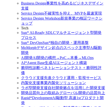
Business Design
事業性を高めるビジネスデザイン
支援
Service Design
不確実性を抑え、MVPを最速実現
Service Design Workshop
新規事業の検証ワークシ
ョップ
Tech
Sun* AI-Ready SDLC
マルチエージェント型開発
プロセス
Sun* DevOps
Sun*独自の開発・運用基盤
MoMorph
デザイン起点のスペック主導型AI駆動
開発
AI開発
AI開発の構想→PoC→本番→MLOps
AI*Agent Base
生成AIエージェント構築
脆弱性診断
ペネトレーションテスト + 脆弱性評
価
クラウド支援
先進クラウド運用・監視サービス
内製化支援
事業内製化ソリューション
ラボ型開発支援
自社開発拠点を活用した開発支援
開発品質向上の取組み
グローバル開発の品質向上
Rapid*Development
AI駆動型 高速1stプロダクト開
発