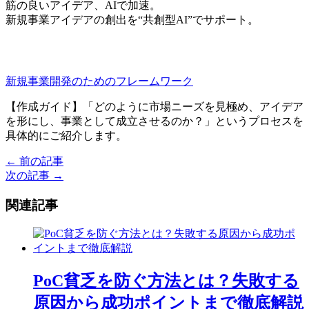
筋の良いアイデア、AIで加速。
新規事業アイデアの創出を“共創型AI”でサポート。
新規事業開発のためのフレームワーク
【作成ガイド】「どのように市場ニーズを見極め、アイデア
を形にし、事業として成立させるのか？」というプロセスを
具体的にご紹介します。
← 前の記事
投
次の記事 →
稿
関連記事
ナ
ビ
ゲ
ー
PoC貧乏を防ぐ方法とは？失敗する
シ
原因から成功ポイントまで徹底解説