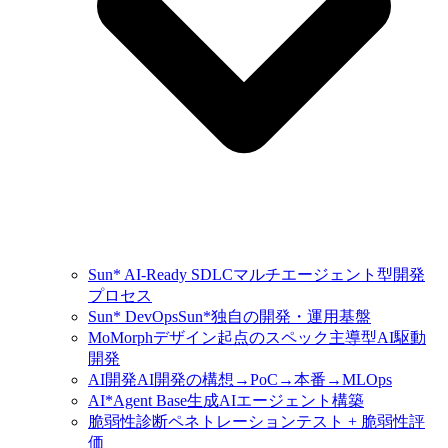
Sun* AI-Ready SDLC
マルチエージェント型開発
プロセス
Sun* DevOps
Sun*独自の開発・運用基盤
MoMorph
デザイン起点のスペック主導型AI駆動
開発
AI開発
AI開発の構想→PoC→本番→MLOps
AI*Agent Base
生成AIエージェント構築
脆弱性診断
ペネトレーションテスト + 脆弱性評
価