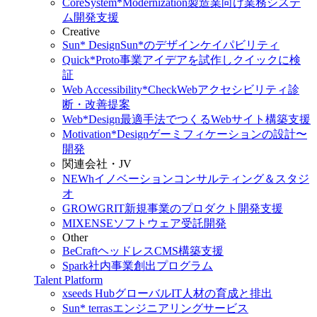
CoreSystem*Modernization
製造業向け業務システ
ム開発支援
Creative
Sun* Design
Sun*のデザインケイパビリティ
Quick*Proto
事業アイデアを試作しクイックに検
証
Web Accessibility*Check
Webアクセシビリティ診
断・改善提案
Web*Design
最適手法でつくるWebサイト構築支援
Motivation*Design
ゲーミフィケーションの設計〜
開発
関連会社・JV
NEWh
イノベーションコンサルティング＆スタジ
オ
GROWGRIT
新規事業のプロダクト開発支援
MIXENSE
ソフトウェア受託開発
Other
BeCraft
ヘッドレスCMS構築支援
Spark
社内事業創出プログラム
Talent Platform
xseeds Hub
グローバルIT人材の育成と排出
Sun* terras
エンジニアリングサービス