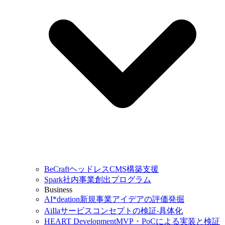
BeCraft
ヘッドレスCMS構築支援
Spark
社内事業創出プログラム
Business
AI*deation
新規事業アイデアの評価発掘
AiIla
サービスコンセプトの検証‧具体化
HEART Development
MVP・PoCによる実装と検証