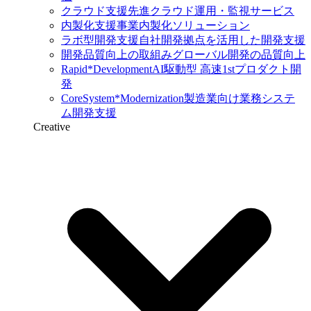
クラウド支援
先進クラウド運用・監視サービス
内製化支援
事業内製化ソリューション
ラボ型開発支援
自社開発拠点を活用した開発支援
開発品質向上の取組み
グローバル開発の品質向上
Rapid*Development
AI駆動型 高速1stプロダクト開
発
CoreSystem*Modernization
製造業向け業務システ
ム開発支援
Creative