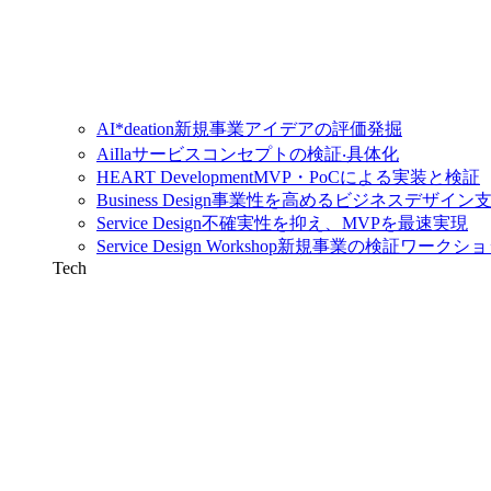
AI*deation
新規事業アイデアの評価発掘
AiIla
サービスコンセプトの検証‧具体化
HEART Development
MVP・PoCによる実装と検証
Business Design
事業性を高めるビジネスデザイン
Service Design
不確実性を抑え、MVPを最速実現
Service Design Workshop
新規事業の検証ワークショ
Tech