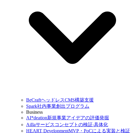
BeCraft
ヘッドレスCMS構築支援
Spark
社内事業創出プログラム
Business
AI*deation
新規事業アイデアの評価発掘
AiIla
サービスコンセプトの検証‧具体化
HEART Development
MVP・PoCによる実装と検証