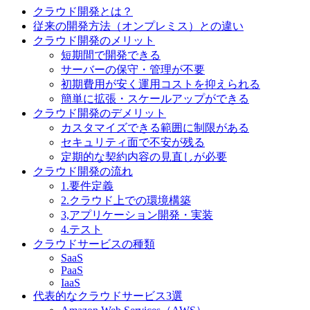
クラウド開発とは？
従来の開発方法（オンプレミス）との違い
クラウド開発のメリット
短期間で開発できる
サーバーの保守・管理が不要
初期費用が安く運用コストを抑えられる
簡単に拡張・スケールアップができる
クラウド開発のデメリット
カスタマイズできる範囲に制限がある
セキュリティ面で不安が残る
定期的な契約内容の見直しが必要
クラウド開発の流れ
1.要件定義
2.クラウド上での環境構築
3,アプリケーション開発・実装
4.テスト
クラウドサービスの種類
SaaS
PaaS
IaaS
代表的なクラウドサービス3選