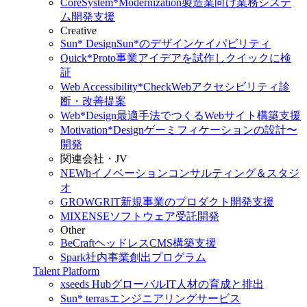
CoreSystem*Modernization
製造業向け業務システ
ム開発支援
Creative
Sun* Design
Sun*のデザインケイパビリティ
Quick*Proto
事業アイデアを試作しクイックに検
証
Web Accessibility*Check
Webアクセシビリティ診
断・改善提案
Web*Design
最適手法でつくるWebサイト構築支援
Motivation*Design
ゲーミフィケーションの設計〜
開発
関連会社・JV
NEWh
イノベーションコンサルティング＆スタジ
オ
GROWGRIT
新規事業のプロダクト開発支援
MIXENSE
ソフトウェア受託開発
Other
BeCraft
ヘッドレスCMS構築支援
Spark
社内事業創出プログラム
Talent Platform
xseeds Hub
グローバルIT人材の育成と排出
Sun* terras
エンジニアリングサービス