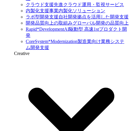
クラウド支援
先進クラウド運用・監視サービス
内製化支援
事業内製化ソリューション
ラボ型開発支援
自社開発拠点を活用した開発支援
開発品質向上の取組み
グローバル開発の品質向上
Rapid*Development
AI駆動型 高速1stプロダクト開
発
CoreSystem*Modernization
製造業向け業務システ
ム開発支援
Creative