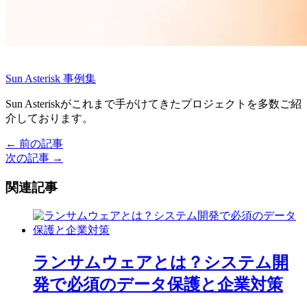
Sun Asterisk 事例集
Sun Asteriskがこれまで手がけてきたプロジェクトを多数ご紹
介しております。
← 前の記事
投
次の記事 →
稿
関連記事
ナ
ビ
ゲ
ー
ランサムウェアとは？システム開
シ
発で必須のデータ保護と企業対策
ョ