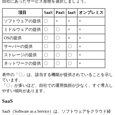
自社にあったサービス形態を選択しましょう。
項目
SaaS
PaaS
IaaS
オンプレミス
ソフトウェアの提供
〇
×
×
×
ミドルウェアの提供
〇
〇
×
×
OSの提供
〇
〇
×
×
サーバーの提供
〇
〇
〇
×
ストレージの提供
〇
〇
〇
×
ネットワークの提供
〇
〇
〇
×
表中の「〇」は、該当する機能が提供されていることを示し
ています。
「〇」が多いほど、自社での運用負担が少なく、すぐ導入し
やすい傾向があります。
SaaS
SaaS（Software as a Service）は、ソフトウェアをクラウド経