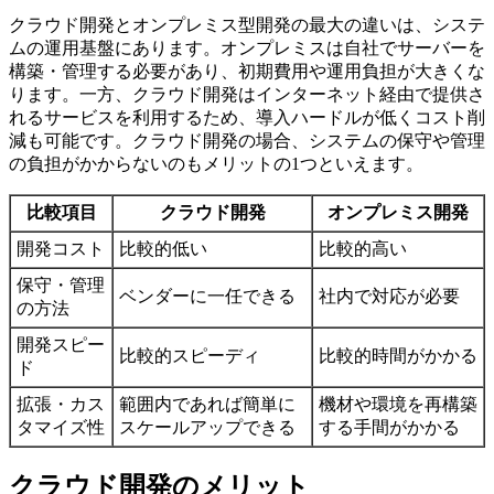
クラウド開発とオンプレミス型開発の最大の違いは、システ
ムの運用基盤にあります。オンプレミスは自社でサーバーを
構築・管理する必要があり、初期費用や運用負担が大きくな
ります。一方、クラウド開発はインターネット経由で提供さ
れるサービスを利用するため、導入ハードルが低くコスト削
減も可能です。クラウド開発の場合、システムの保守や管理
の負担がかからないのもメリットの1つといえます。
比較項目
クラウド開発
オンプレミス開発
開発コスト
比較的低い
比較的高い
保守・管理
ベンダーに一任できる
社内で対応が必要
の方法
開発スピー
比較的スピーディ
比較的時間がかかる
ド
拡張・カス
範囲内であれば簡単に
機材や環境を再構築
タマイズ性
スケールアップできる
する手間がかかる
クラウド開発のメリット