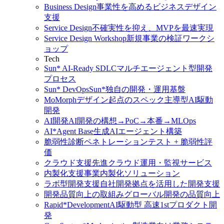
Business Design
事業性を高めるビジネスデザイン
支援
Service Design
不確実性を抑え、MVPを最速実現
Service Design Workshop
新規事業の検証ワークシ
ョップ
Tech
Sun* AI-Ready SDLC
マルチエージェント型開発
プロセス
Sun* DevOps
Sun*独自の開発・運用基盤
MoMorph
デザイン起点のスペック主導型AI駆動
開発
AI開発
AI開発の構想→PoC→本番→MLOps
AI*Agent Base
生成AIエージェント構築
脆弱性診断
ペネトレーションテスト + 脆弱性評
価
クラウド支援
先進クラウド運用・監視サービス
内製化支援
事業内製化ソリューション
ラボ型開発支援
自社開発拠点を活用した開発支援
開発品質向上の取組み
グローバル開発の品質向上
Rapid*Development
AI駆動型 高速1stプロダクト開
発