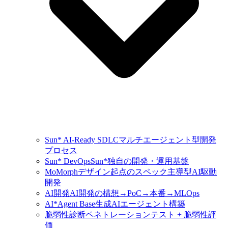
Sun* AI-Ready SDLC
マルチエージェント型開発
プロセス
Sun* DevOps
Sun*独自の開発・運用基盤
MoMorph
デザイン起点のスペック主導型AI駆動
開発
AI開発
AI開発の構想→PoC→本番→MLOps
AI*Agent Base
生成AIエージェント構築
脆弱性診断
ペネトレーションテスト + 脆弱性評
価