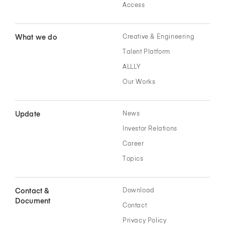
Access
What we do
Creative & Engineering
Talent Platform
ALLLY
Our Works
Update
News
Investor Relations
Career
Topics
Contact &
Download
Document
Contact
Privacy Policy