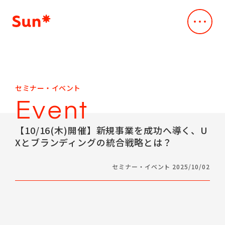
Company
会社概要
会社概要
Service
セミナー・イベント
事業内容
Vision
Event
デジタル・クリエイティブスタジオ
Our Works
Mission
事例・実績
Creative & Engineering
【10/16(木)開催】新規事業を成功へ導く、U
Business
Xとブランディングの統合戦略とは？
News
デザインxスペック主導のAI駆動開発
Company Profile
ニュース
Dev*Ops
Leadership Team
セミナー・イベント 2025/10/02
Sustainability
クラウド支援サービス
Access
持続可能性
AI*deation
CEO Message
Sustainability
IR
脆弱性診断サービス
IR情報
メッセージ
ALLLY
IR
Career
取り組みの方針