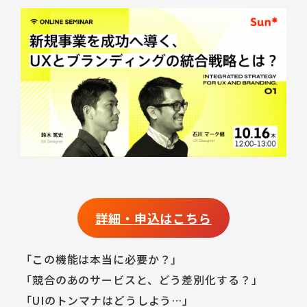
Talent Platform
採用情報
IR（English）
DX 事業共創
Career
経営方針
人材・チーム
企業理念
IRライブラリ
コミュニティ
サービス
コーポレート・ガバナンス
株式情報
福利厚生
環境
業績ハイライト
データで見るSun*
IRスケジュール
中途採用Entry
IRニュース
新卒採用Entry
IRお問い合わせ
詳細・申込はこちら
「この機能は本当に必要か？」
「競合のあのサービスと、どう差別化する？」
「UIのトンマナはどうしよう…」