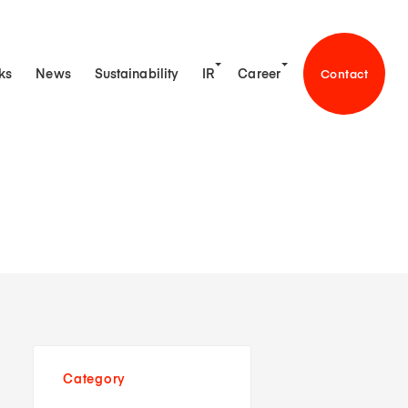
ks
News
Sustainability
IR
Career
Contact
理念
方針
セージ
ビス
ライブラリ
組みの方針
厚生
情報
 事業共創
タで見るSun*
ハイライト
・チーム
用Entry
スケジュール
ュニティ
用Entry
ニュース
ポレート・ガバナンス
お問い合わせ
Category