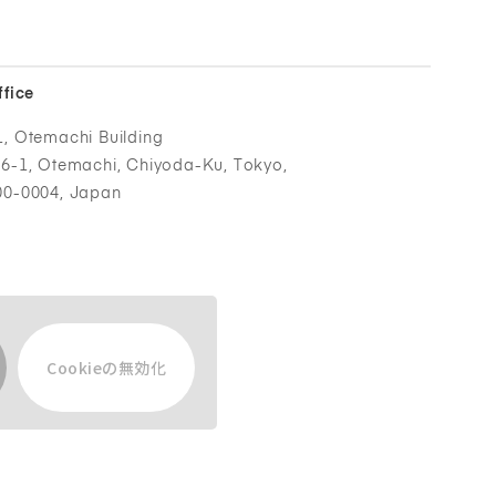
ffice
1, Otemachi Building
-6-1, Otemachi, Chiyoda-Ku, Tokyo,
00-0004, Japan
Cookieの無効化