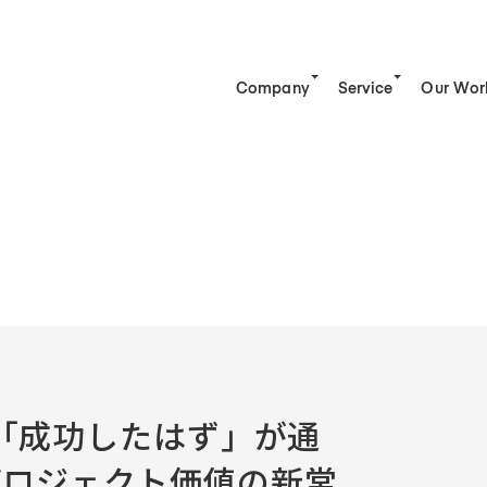
Company
Service
Our Wor
Sun*
Vision
Career
IR
Sustainability
企業
経営
メッ
Mission
Creative & Engineering
IR（English）
サー
IR
取り
Business
デザインxスペック主導のAI駆動開発
福利
株式
DX
Company Profile
Dev*Ops
デー
業績
人材
Leadership Team
クラウド支援サービス
中途採
IR
コミ
Access
AI*deation
新卒採
IR
コー
CEO Message
脆弱性診断サービス
IR
環境
催】「成功したはず」が通
ALLLY
プロジェクト価値の新常
Talent Platform