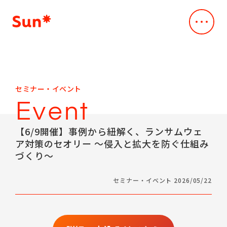
Company
会社概要
会社概要
Service
セミナー・イベント
事業内容
Vision
Event
デジタル・クリエイティブスタジオ
Our Works
Mission
事例・実績
Creative & Engineering
【6/9開催】事例から紐解く、ランサムウェ
Business
ア対策のセオリー 〜侵入と拡大を防ぐ仕組み
News
デザインxスペック主導のAI駆動開発
Company Profile
づくり〜
ニュース
Dev*Ops
Leadership Team
Sustainability
クラウド支援サービス
Access
セミナー・イベント 2026/05/22
持続可能性
AI*deation
CEO Message
Sustainability
IR
脆弱性診断サービス
IR情報
メッセージ
ALLLY
IR
Career
取り組みの方針