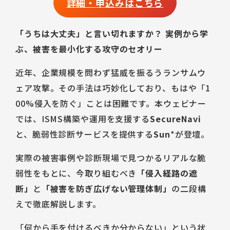
詳細・申込みはこちら
Talent Platform
採用情報
IR（English）
DX 事業共創
Career
経営方針
人材・チーム
「うちは大丈夫」と言い切れますか？ 実例から学
企業理念
IRライブラリ
コミュニティ
ぶ、被害を最小化する攻守のセオリー
サービス
コーポレート・ガバナンス
株式情報
福利厚生
近年、企業規模を問わず猛威を振るうランサムウ
環境
業績ハイライト
データで見るSun*
ェア攻撃。その手法は巧妙化しており、もはや「1
IRスケジュール
中途採用Entry
00%侵入を防ぐ」ことは困難です。本ウェビナー
IRニュース
新卒採用Entry
では、ISMS構築や運用を支援する
SecureNavi
IRお問い合わせ
と、脆弱性診断サービスを提供する
Sun
*が登壇。
実際の被害事例や診断現場で見つかるリアルな脆
弱性をもとに、今取り組むべき
「侵入経路の遮
断」
と
「被害を防ぎ広げない管理体制」
の二段構
えで徹底解説します。
「何から手を付けるべきか分からない」という状