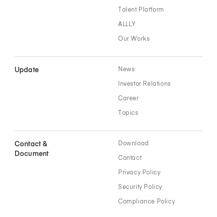
Talent Platform
ALLLY
Our Works
Update
News
Investor Relations
Career
Topics
Contact &
Download
Document
Contact
Privacy Policy
Security Policy
Compliance Policy