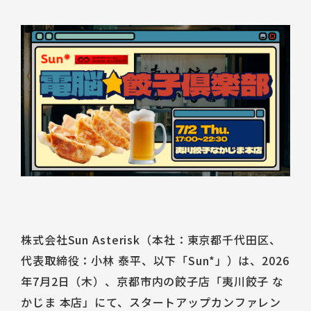
Talent Platform
採用情報
IR（English）
DX 事業共創
Career
経営方針
人材・チーム
企業理念
IRライブラリ
コミュニティ
サービス
コーポレート・ガバナンス
株式情報
福利厚生
環境
業績ハイライト
データで見るSun*
IRスケジュール
中途採用Entry
IRニュース
新卒採用Entry
IRお問い合わせ
株式会社Sun Asterisk（本社：東京都千代田区、
代表取締役：小林 泰平、以下「Sun*」）は、2026
年7月2日（木）、京都市内の餃子店「夷川餃子 な
かじま 本店」にて、スタートアップカンファレン