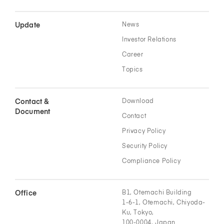
Update
News
Investor Relations
Career
Topics
Contact &
Download
Document
Contact
Privacy Policy
Security Policy
Compliance Policy
Office
B1, Otemachi Building
1-6-1, Otemachi, Chiyoda-
Ku, Tokyo,
100-0004, Japan