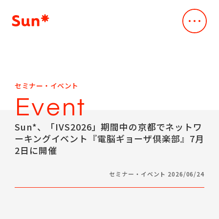
Company
会社概要
会社概要
Service
セミナー・イベント
事業内容
Vision
Event
デジタル・クリエイティブスタジオ
Our Works
Mission
事例・実績
Creative & Engineering
Sun*、「IVS2026」期間中の京都でネットワ
Business
ーキングイベント『電脳ギョーザ倶楽部』7月
News
デザインxスペック主導のAI駆動開発
Company Profile
2日に開催
ニュース
Dev*Ops
Leadership Team
Sustainability
クラウド支援サービス
Access
セミナー・イベント 2026/06/24
持続可能性
AI*deation
CEO Message
Sustainability
IR
脆弱性診断サービス
IR情報
メッセージ
ALLLY
IR
Career
取り組みの方針