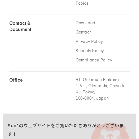
Topics
Contact &
Download
Document
Contact
Privacy Policy
Security Policy
Compliance Policy
Office
B1, Otemachi Building
1-6-1, Otemachi, Chiyoda-
Ku, Tokyo,
100-0004, Japan
Sun*のウェブサイトをご覧いただきありがとうございま
す！