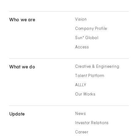
Who we are
Vision
Company Profile
Sun* Global
Access
What we do
Creative & Engineering
Talent Platform
ALLLY
Our Works
Update
News
Investor Relations
Career