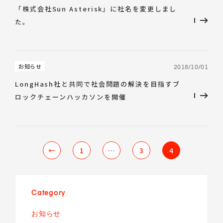
Talent Platform
「株式会社Sun Asterisk」に社名を変更しまし
採用情報
IR（English）
DX 事業共創
た。
Career
経営方針
人材・チーム
企業理念
IRライブラリ
コミュニティ
サービス
コーポレート・ガバナンス
株式情報
福利厚生
お知らせ
2018/10/01
環境
業績ハイライト
データで見るSun*
LongHash社と共同で社会問題の解決を目指すブ
IRスケジュール
中途採用Entry
ロックチェーンハッカソンを開催
IRニュース
新卒採用Entry
IRお問い合わせ
←
1
…
3
4
Category
お知らせ