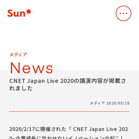
Company
会社概要
会社概要
Service
メディア
事業内容
Vision
News
デジタル・クリエイティブスタジオ
Our Works
Mission
事例・実績
Creative & Engineering
CNET Japan Live 2020の講演内容が掲載さ
Business
れました
News
デザインxスペック主導のAI駆動開発
Company Profile
ニュース
Dev*Ops
Leadership Team
メディア 2020/03/18
Sustainability
クラウド支援サービス
Access
持続可能性
AI*deation
CEO Message
Sustainability
IR
脆弱性診断サービス
2020/2/17に開催された「 CNET Japan Live 202
IR情報
メッセージ
ALLLY
IR
Career
0–企業成長に欠かせないイノベーションの起こし
取り組みの方針