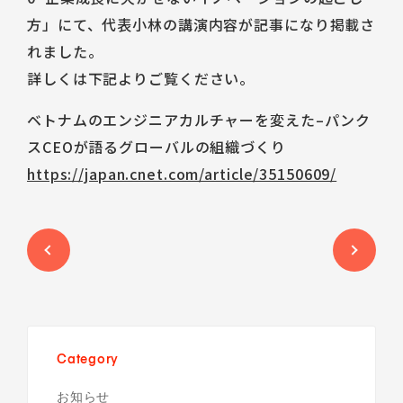
Talent Platform
採用情報
IR（English）
方」にて、代表小林の講演内容が記事になり掲載さ
DX 事業共創
Career
経営方針
人材・チーム
れました。
企業理念
IRライブラリ
コミュニティ
詳しくは下記よりご覧ください。
サービス
コーポレート・ガバナンス
株式情報
ベトナムのエンジニアカルチャーを変えた–パンク
福利厚生
環境
業績ハイライト
スCEOが語るグローバルの組織づくり
データで見るSun*
IRスケジュール
https://japan.cnet.com/article/35150609/
中途採用Entry
IRニュース
新卒採用Entry
IRお問い合わせ
Category
お知らせ