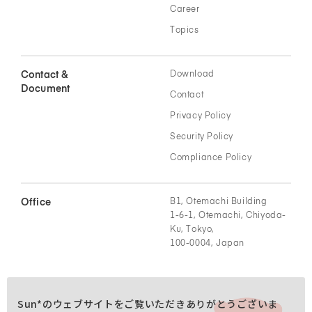
Career
Topics
Contact &
Download
Document
Contact
Privacy Policy
Security Policy
Compliance Policy
Office
B1, Otemachi Building
1-6-1, Otemachi, Chiyoda-
Ku, Tokyo,
100-0004, Japan
Sun*のウェブサイトをご覧いただきありがとうございま