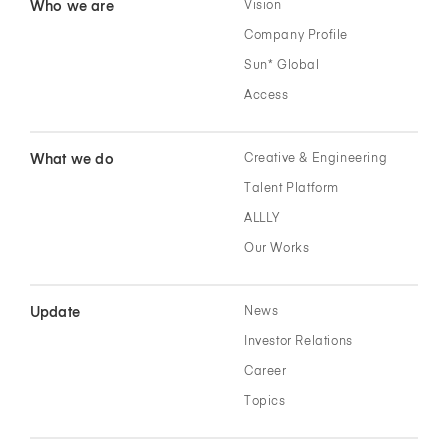
Who we are
Vision
Company Profile
Sun* Global
Access
What we do
Creative & Engineering
Talent Platform
ALLLY
Our Works
Update
News
Investor Relations
Career
Topics