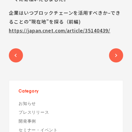
Talent Platform
採用情報
IR（English）
DX 事業共創
企業はいつブロックチェーンを活用すべきか–でき
Career
経営方針
人材・チーム
ることの“現在地”を探る（前編)
企業理念
IRライブラリ
コミュニティ
https://japan.cnet.com/article/35140439/
サービス
コーポレート・ガバナンス
株式情報
福利厚生
環境
業績ハイライト
データで見るSun*
IRスケジュール
中途採用Entry
IRニュース
新卒採用Entry
IRお問い合わせ
Category
お知らせ
プレスリリース
開発事例
セミナー・イベント