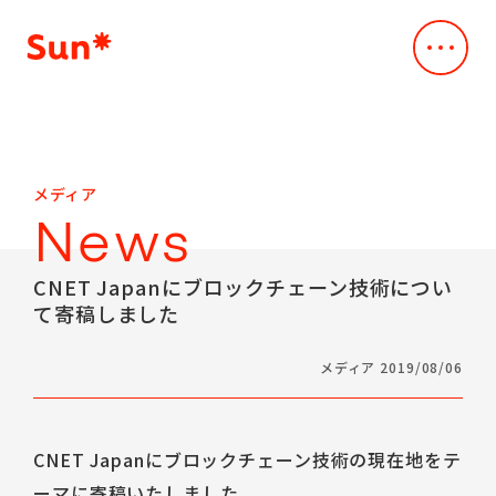
Company
会社概要
会社概要
Service
メディア
事業内容
Vision
News
デジタル・クリエイティブスタジオ
Our Works
Mission
事例・実績
Creative & Engineering
CNET Japanにブロックチェーン技術につい
Business
て寄稿しました
News
デザインxスペック主導のAI駆動開発
Company Profile
ニュース
Dev*Ops
Leadership Team
メディア 2019/08/06
Sustainability
クラウド支援サービス
Access
持続可能性
AI*deation
CEO Message
Sustainability
IR
脆弱性診断サービス
CNET Japanにブロックチェーン技術の現在地をテ
IR情報
メッセージ
ALLLY
IR
Career
ーマに寄稿いたしました。
取り組みの方針