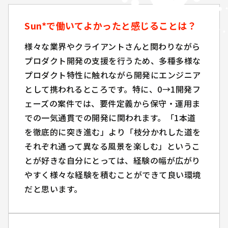
Sun*で働いてよかったと感じることは？
Sun*で働いてよかったと感じることは？
様々な業界やクライアントさんと関わりながら
様々な業界やクライアントさんと関わりながら
プロダクト開発の支援を行うため、多種多様な
プロダクト開発の支援を行うため、多種多様な
プロダクト特性に触れながら開発にエンジニア
プロダクト特性に触れながら開発にエンジニア
として携われるところです。特に、0→1開発フ
として携われるところです。特に、0→1開発フ
ェーズの案件では、要件定義から保守・運用ま
ェーズの案件では、要件定義から保守・運用ま
での一気通貫での開発に関われます。「1本道
での一気通貫での開発に関われます。「1本道
を徹底的に突き進む」より「枝分かれした道を
を徹底的に突き進む」より「枝分かれした道を
それぞれ通って異なる風景を楽しむ」というこ
それぞれ通って異なる風景を楽しむ」というこ
とが好きな自分にとっては、経験の幅が広がり
とが好きな自分にとっては、経験の幅が広がり
やすく様々な経験を積むことができて良い環境
やすく様々な経験を積むことができて良い環境
だと思います。
だと思います。