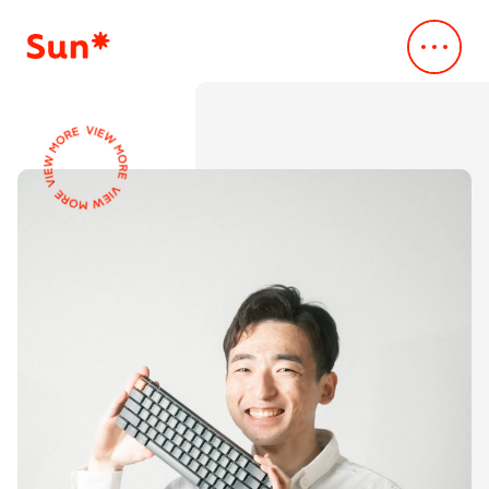
Company
会社概要
会社概要
Service
事業内容
Vision
デジタル・クリエイティブスタジオ
Our Works
Mission
事例・実績
Creative & Engineering
Business
News
デザインxスペック主導のAI駆動開発
Company Profile
ニュース
Dev*Ops
Leadership Team
Sustainability
クラウド支援サービス
Access
持続可能性
AI*deation
CEO Message
Sustainability
IR
脆弱性診断サービス
IR情報
メッセージ
ALLLY
IR
Career
取り組みの方針