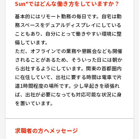
Sun*ではどんな働き方をしていますか？
Sun*ではどんな働き方をしていますか？
基本的にはリモート勤務の毎日です。自宅は勤
基本的にはリモート勤務の毎日です。自宅は勤
務スペースをデュアルディスプレイにしている
務スペースをデュアルディスプレイにしている
こともあり、自分にとって働きやすい環境に整
こともあり、自分にとって働きやすい環境に整
備しています。
備しています。
ただ、オフラインでの業務や懇親会なども開催
ただ、オフラインでの業務や懇親会なども開催
されることがあるため、そういった日には朝か
されることがあるため、そういった日には朝か
ら出社するようにしています。関東の首都圏内
ら出社するようにしています。関東の首都圏内
に在住していて、出社に要する時間は電車で片
に在住していて、出社に要する時間は電車で片
道1時間程度の場所です。少し早起きを頑張れ
道1時間程度の場所です。少し早起きを頑張れ
ば、出社が必要になっても対応可能な状況に身
ば、出社が必要になっても対応可能な状況に身
を置いています。
を置いています。
求職者の方へメッセージ
求職者の方へメッセージ