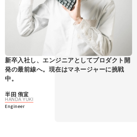
Talent Platform
採用情報
IR（English）
DX 事業共創
Career
経営方針
人材・チーム
企業理念
IRライブラリ
コミュニティ
サービス
コーポレート・ガバナンス
株式情報
福利厚生
環境
業績ハイライト
データで見るSun*
IRスケジュール
中途採用Entry
新卒入社し、エンジニアとしてプロダクト開
IRニュース
新卒採用Entry
発の最前線へ。現在はマネージャーに挑戦
IRお問い合わせ
中。
半田 侑宜
HANDA YUKI
Engineer