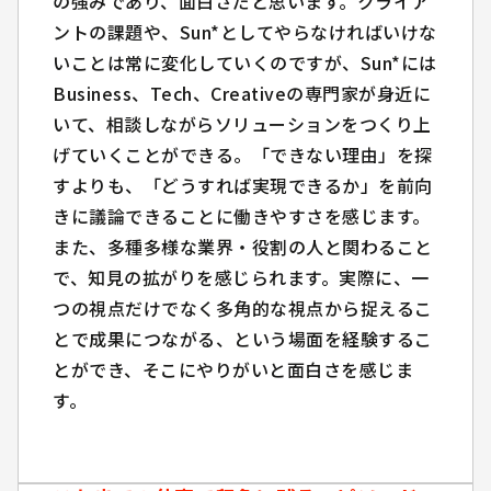
の強みであり、面白さだと思います。クライア
*の強みであり、面白さだと思います。クライ
ントの課題や、Sun*としてやらなければいけな
アントの課題や、Sun*としてやらなければいけ
いことは常に変化していくのですが、Sun*には
ないことは常に変化していくのですが、Sun*
Business、Tech、Creativeの専門家が身近に
にはBusiness、Tech、Creativeの専門家が身
いて、相談しながらソリューションをつくり上
近にいて、相談しながらソリューションをつく
げていくことができる。「できない理由」を探
り上げていくことができる。「できない理由」
すよりも、「どうすれば実現できるか」を前向
を探すよりも、「どうすれば実現できるか」を
きに議論できることに働きやすさを感じます。
前向きに議論できることに働きやすさを感じま
また、多種多様な業界・役割の人と関わること
す。
で、知見の拡がりを感じられます。実際に、一
また、多種多様な業界・役割の人と関わること
つの視点だけでなく多角的な視点から捉えるこ
で、知見の拡がりを感じられます。実際に、一
とで成果につながる、という場面を経験するこ
つの視点だけでなく多角的な視点から捉えるこ
とができ、そこにやりがいと面白さを感じま
とで成果につながる、という場面を経験するこ
す。
とができ、そこにやりがいと面白さを感じま
す。