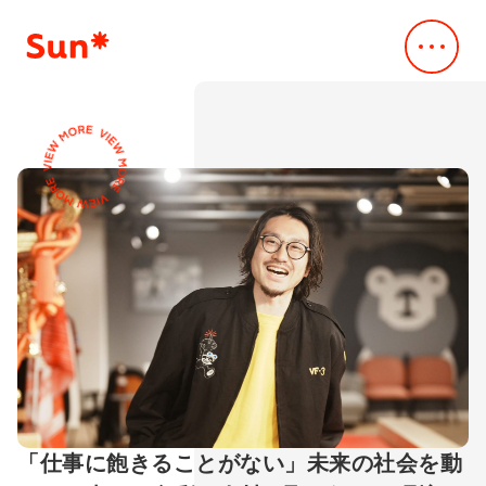
Company
会社概要
会社概要
Service
事業内容
Vision
デジタル・クリエイティブスタジオ
Our Works
Mission
事例・実績
Creative & Engineering
Business
News
デザインxスペック主導のAI駆動開発
Company Profile
ニュース
Dev*Ops
Leadership Team
Sustainability
クラウド支援サービス
Access
持続可能性
AI*deation
CEO Message
Sustainability
IR
脆弱性診断サービス
IR情報
メッセージ
ALLLY
「仕事に飽きることがない」未来の社会を動
IR
Career
取り組みの方針