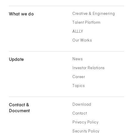
What we do
Creative & Engineering
Talent Platform
ALLLY
Our Works
Update
News
Investor Relations
Career
Topics
Contact &
Download
Document
Contact
Privacy Policy
Security Policy