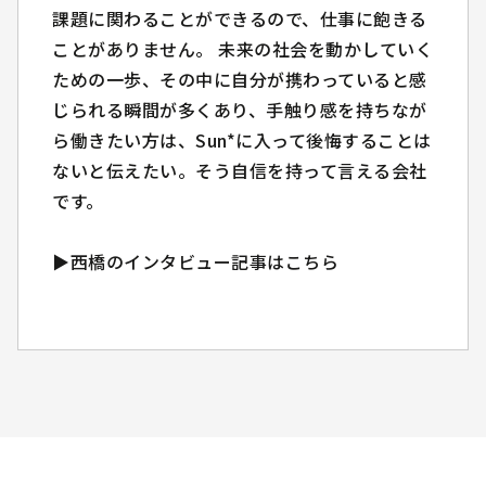
課題に関わることができるので、仕事に飽きる
らゆる業界やフェーズの企業が抱える様々な事
ことがありません。 未来の社会を動かしていく
業課題に関わることができるので、仕事に飽き
ための一歩、その中に自分が携わっていると感
ることがありません。 未来の社会を動かして
じられる瞬間が多くあり、手触り感を持ちなが
いくための一歩、その中に自分が携わっている
ら働きたい方は、Sun*に入って後悔することは
と感じられる瞬間が多くあり、手触り感を持ち
ないと伝えたい。そう自信を持って言える会社
ながら働きたい方は、Sun*に入って後悔するこ
です。
とはないと伝えたい。そう自信を持って言える
会社です。
▶西橋のインタビュー記事はこちら
▶西橋のインタビュー記事はこちら