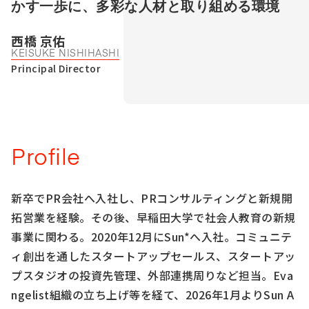
Talent Platform
かす一歩に、多彩な人材と取り組める環境
採用情報
IR（English）
DX 事業共創
Career
経営方針
人材・チーム
西橋 京佑
企業理念
KEISUKE NISHIHASHI
IRライブラリ
コミュニティ
Principal Director
サービス
コーポレート・ガバナンス
株式情報
福利厚生
環境
業績ハイライト
データで見るSun*
IRスケジュール
中途採用Entry
IRニュース
新卒採用Entry
Profile
IRお問い合わせ
新卒でPR会社へ入社し、PRコンサルティングと新規開
拓営業を経験。その後、早稲田大学で社会人教育の新規
事業に関わる。2020年12月にSun*へ入社。コミュニテ
ィ創出を通したスタートアップセールス、スタートアッ
プスタジオの投資先管理、外部連携周りなど担当。Eva
ngelist組織の立ち上げ等を経て、2026年1月よりSun A