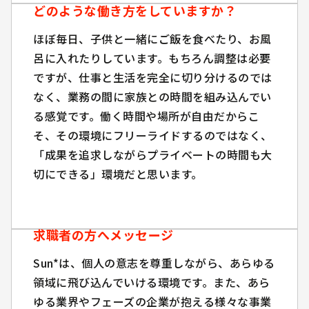
どのような働き方をしていますか？
どのような働き方をしていますか？
ほぼ毎日、子供と一緒にご飯を食べたり、お風
呂に入れたりしています。もちろん調整は必要
ほぼ毎日、子供と一緒にご飯を食べたり、お風
ですが、仕事と生活を完全に切り分けるのでは
呂に入れたりしています。もちろん調整は必要
なく、業務の間に家族との時間を組み込んでい
ですが、仕事と生活を完全に切り分けるのでは
る感覚です。働く時間や場所が自由だからこ
なく、業務の間に家族との時間を組み込んでい
そ、その環境にフリーライドするのではなく、
る感覚です。働く時間や場所が自由だからこ
「成果を追求しながらプライベートの時間も大
そ、その環境にフリーライドするのではなく、
切にできる」環境だと思います。
「成果を追求しながらプライベートの時間も大
切にできる」環境だと思います。
求職者の方へメッセージ
求職者の方へメッセージ
Sun*は、個人の意志を尊重しながら、あらゆる
領域に飛び込んでいける環境です。また、あら
Sun*は、個人の意志を尊重しながら、あらゆ
ゆる業界やフェーズの企業が抱える様々な事業
る領域に飛び込んでいける環境です。また、あ