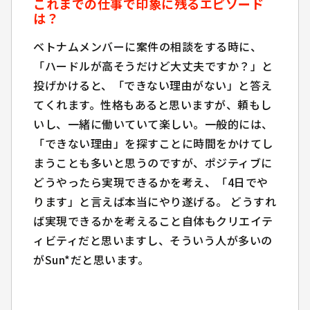
これまでの仕事で印象に残るエピソード
は？
これまでの仕事で印象に残るエピソード
は？
ベトナムメンバーに案件の相談をする時に、
「ハードルが高そうだけど大丈夫ですか？」と
ベトナムメンバーに案件の相談をする時に、
投げかけると、「できない理由がない」と答え
「ハードルが高そうだけど大丈夫ですか？」と
てくれます。性格もあると思いますが、頼もし
投げかけると、「できない理由がない」と答え
いし、一緒に働いていて楽しい。一般的には、
てくれます。性格もあると思いますが、頼もし
「できない理由」を探すことに時間をかけてし
いし、一緒に働いていて楽しい。一般的には、
まうことも多いと思うのですが、ポジティブに
「できない理由」を探すことに時間をかけてし
どうやったら実現できるかを考え、「4日でや
まうことも多いと思うのですが、ポジティブに
ります」と言えば本当にやり遂げる。 どうすれ
どうやったら実現できるかを考え、「4日でや
ば実現できるかを考えること自体もクリエイテ
ります」と言えば本当にやり遂げる。 どうす
ィビティだと思いますし、そういう人が多いの
れば実現できるかを考えること自体もクリエイ
がSun*だと思います。
ティビティだと思いますし、そういう人が多い
のがSun*だと思います。