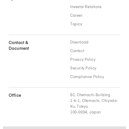
Investor Relations
Career
Topics
Contact &
Download
Document
Contact
Privacy Policy
Security Policy
Compliance Policy
Office
B1, Otemachi Building
1-6-1, Otemachi, Chiyoda-
Ku, Tokyo,
100-0004, Japan