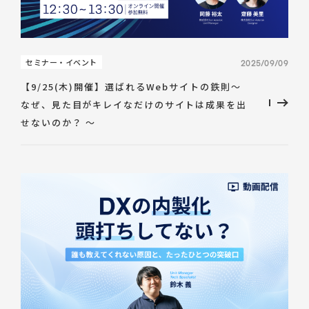
Talent Platform
採用情報
IR（English）
DX 事業共創
Career
経営方針
人材・チーム
企業理念
IRライブラリ
コミュニティ
セミナー・イベント
2025/09/09
サービス
コーポレート・ガバナンス
株式情報
【9/25(木)開催】選ばれるWebサイトの鉄則〜
福利厚生
環境
業績ハイライト
なぜ、見た目がキレイなだけのサイトは成果を出
データで見るSun*
IRスケジュール
せないのか？ 〜
中途採用Entry
IRニュース
新卒採用Entry
IRお問い合わせ