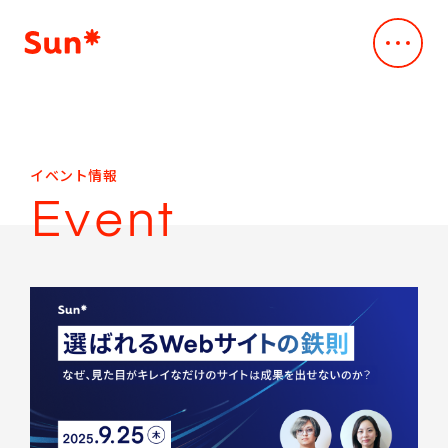
Company
会社概要
会社概要
Service
イベント情報
事業内容
Vision
Event
デジタル・クリエイティブスタジオ
Our Works
Mission
事例・実績
Creative & Engineering
Business
News
デザインxスペック主導のAI駆動開発
Company Profile
ニュース
Dev*Ops
Leadership Team
Sustainability
クラウド支援サービス
Access
持続可能性
AI*deation
CEO Message
Sustainability
IR
脆弱性診断サービス
IR情報
メッセージ
ALLLY
IR
Career
取り組みの方針